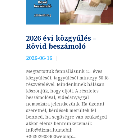
2026 évi közgyűlés –
Rövid beszámoló
2026-06-16
Megtartottuk fennállásunk 15. éves
közgyűlését, taggyűlését mintegy 50 fő
részvételével. Mindenkinek hálásan
köszönjük, hogy eljött. A részletes
beszámolóval, videóanyaggal
nemsokára jelentkezünk. Ha üzenni
szeretnél, kérdések merültek fel
benned, ha segítségre van szükséged
akkor elérsz bennünket:email:
info@dizma.humobil:
+36302908400weblap:…