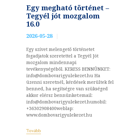
Egy megható történet –
Tegyél jót mozgalom
16.0
2026-05-28
Egy szívet melengető történetet
fogadjatok szeretettel a Tegyél Jót
mozgalom mindennapi
tevékenységéből. KERESS BENNÜNKET:
info@dombovarigyulekezet.hu Ha
üzenni szeretnél, kérdések merültek fel
benned, ha segítségre van szükséged
akkor elérsz bennünket:email:
info@dombovarigyulekezet.humobil:
+36302908400weblap:
www.dombovarigyulekezet.hu
Tovább