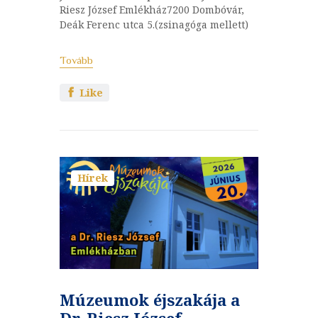
Riesz József Emlékház7200 Dombóvár,
Deák Ferenc utca 5.(zsinagóga mellett)
Tovább
Like
Hírek
Múzeumok éjszakája a
Dr. Riesz József