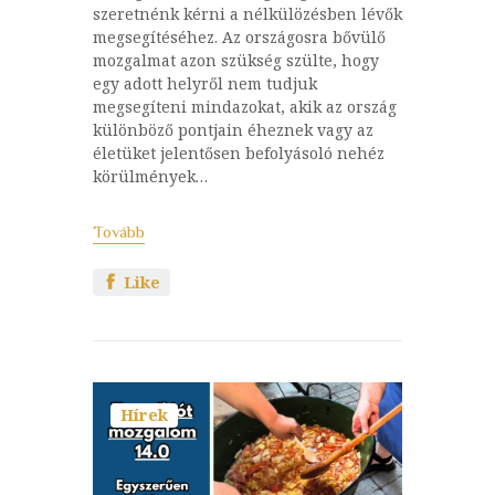
szeretnénk kérni a nélkülözésben lévők
megsegítéséhez. Az országosra bővülő
mozgalmat azon szükség szülte, hogy
egy adott helyről nem tudjuk
megsegíteni mindazokat, akik az ország
különböző pontjain éheznek vagy az
életüket jelentősen befolyásoló nehéz
körülmények…
Tovább
Like
Hírek