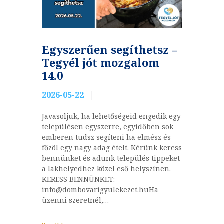
Egyszerűen segíthetsz –
Tegyél jót mozgalom
14.0
2026-05-22
Javasoljuk, ha lehetőségeid engedik egy
településen egyszerre, egyidőben sok
emberen tudsz segíteni ha elmész és
főzöl egy nagy adag ételt. Kérünk keress
bennünket és adunk település tippeket
a lakhelyedhez közel eső helyszínen.
KERESS BENNÜNKET:
info@dombovarigyulekezet.huHa
üzenni szeretnél,…