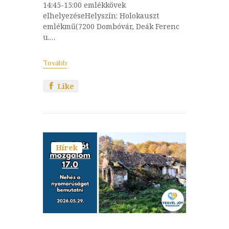
14:45-15:00 emlékkövek
elhelyezéseHelyszín: Holokauszt
emlékmű(7200 Dombóvár, Deák Ferenc
u.…
Tovább
Like
Hírek