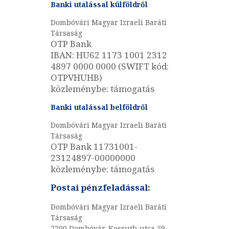
Banki utalással külföldről
Dombóvári Magyar Izraeli Baráti
Társaság
OTP Bank
IBAN: HU62 1173 1001 2312
4897 0000 0000 (SWIFT kód:
OTPVHUHB)
közleménybe: támogatás
Banki utalással belföldről
Dombóvári Magyar Izraeli Baráti
Társaság
OTP Bank 11731001-
23124897-00000000
közleménybe: támogatás
Postai pénzfeladással:
Dombóvári Magyar Izraeli Baráti
Társaság
7200 Dombóvár, Kossuth utca 59