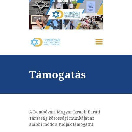
FŐOLDAL
IZRAELRŐL
RÓLUNK
Támogatás
AKTUÁLIS
EMLÉKHÁZ
GALÉRIA
PROGRAMOK
KAPCSOLAT
A Dombóvári Magyar Izraeli Baráti
Társaság közösségi munkáját az
alábbi módon tudják támogatni: