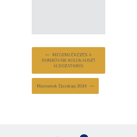
MEGEMLÉKEZÉS A
DOMBÓVÁRI HOLOKAUSZT
ÁLDOZATAIRÓL
Múzeumok Éjszakája 2024