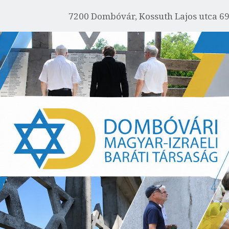
FŐOLDAL
7200 Dombóvár, Kossuth Lajos utca 6
IZRAELRŐL
RÓLUNK
AKTUÁLIS
EMLÉKHÁZ
GALÉRIA
PROGRAMOK
KAPCSOLAT