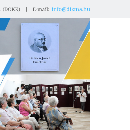
info@dizma.hu
9. (DOKK)
E-mail: