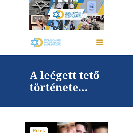
FŐOLDAL
IZRAELRŐL
RÓLUNK
A leégett tető
AKTUÁLIS
EMLÉKHÁZ
története…
GALÉRIA
PROGRAMOK
KAPCSOLAT
Hírek