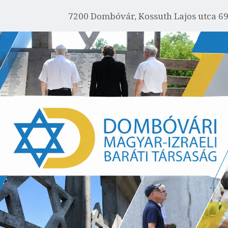
FŐOLDAL
7200 Dombóvár, Kossuth Lajos utca 6
IZRAELRŐL
RÓLUNK
AKTUÁLIS
EMLÉKHÁZ
GALÉRIA
PROGRAMOK
KAPCSOLAT