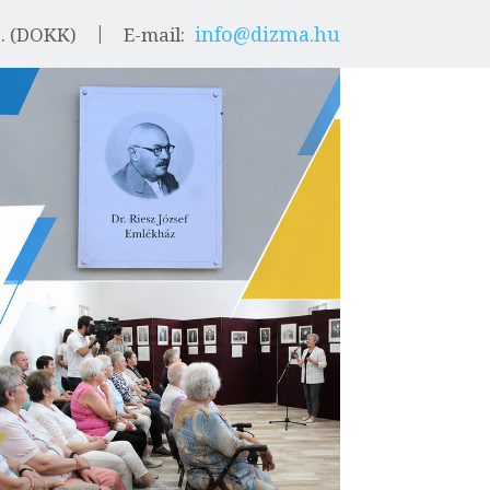
info@dizma.hu
9. (DOKK)
E-mail: