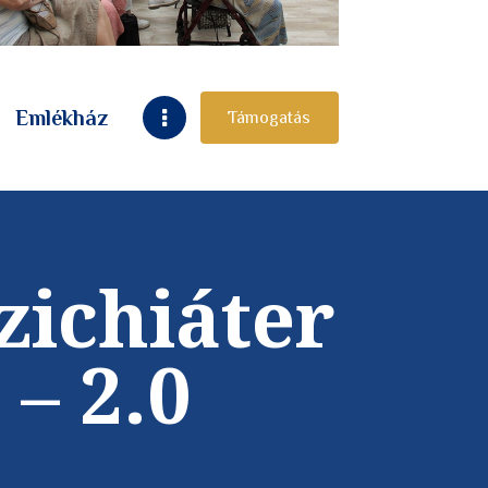
Emlékház
Támogatás
zichiáter
– 2.0