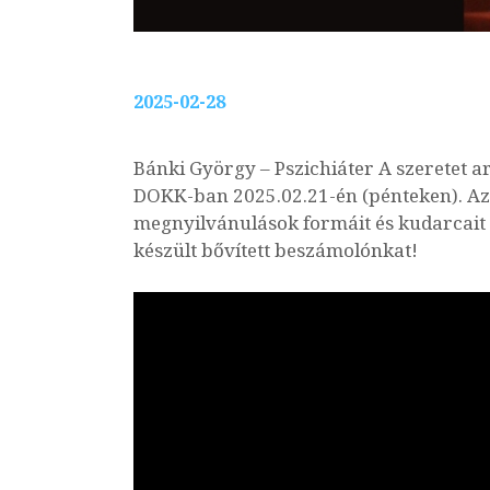
2025-02-28
Bánki György – Pszichiáter A szeretet ar
DOKK-ban 2025.02.21-én (pénteken). Az
megnyilvánulások formáit és kudarcait é
készült bővített beszámolónkat!