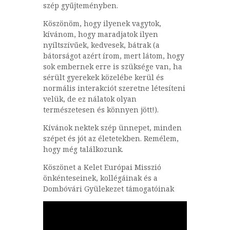
szép gyűjteményben.
Köszönöm, hogy ilyenek vagytok,
kívánom, hogy maradjatok ilyen
nyíltszívűek, kedvesek, bátrak (a
bátorságot azért írom, mert látom, hogy
sok embernek erre is szüksége van, ha
sérült gyerekek közelébe kerül és
normális interakciót szeretne létesíteni
velük, de ez nálatok olyan
természetesen és könnyen jött!).
Kívánok nektek szép ünnepet, minden
szépet és jót az életetekben. Remélem,
hogy még találkozunk.
Köszönet a Kelet Európai Misszió
önkénteseinek, kollégáinak és a
Dombóvári Gyülekezet támogatóinak