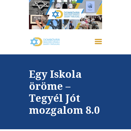
FŐOLDAL
IZRAELRŐL
RÓLUNK
Egy Iskola
AKTUÁLIS
EMLÉKHÁZ
öröme –
GALÉRIA
Tegyél Jót
PROGRAMOK
KAPCSOLAT
mozgalom 8.0