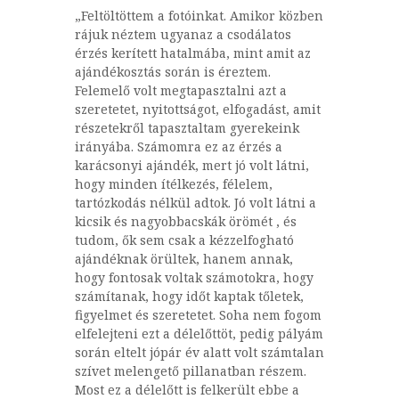
„Feltöltöttem a fotóinkat. Amikor közben
rájuk néztem ugyanaz a csodálatos
érzés kerített hatalmába, mint amit az
ajándékosztás során is éreztem.
Felemelő volt megtapasztalni azt a
szeretetet, nyitottságot, elfogadást, amit
részetekről tapasztaltam gyerekeink
irányába. Számomra ez az érzés a
karácsonyi ajándék, mert jó volt látni,
hogy minden ítélkezés, félelem,
tartózkodás nélkül adtok. Jó volt látni a
kicsik és nagyobbacskák örömét , és
tudom, ők sem csak a kézzelfogható
ajándéknak örültek, hanem annak,
hogy fontosak voltak számotokra, hogy
számítanak, hogy időt kaptak tőletek,
figyelmet és szeretetet. Soha nem fogom
elfelejteni ezt a délelőttöt, pedig pályám
során eltelt jópár év alatt volt számtalan
szívet melengető pillanatban részem.
Most ez a délelőtt is felkerült ebbe a