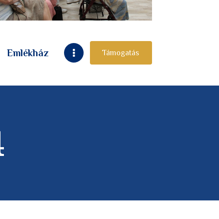
Emlékház
Támogatás
4