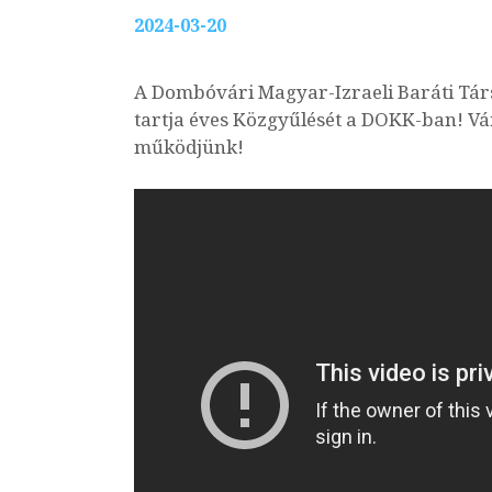
2024-03-20
A Dombóvári Magyar-Izraeli Baráti Tár
tartja éves Közgyűlését a DOKK-ban! Vár
működjünk!