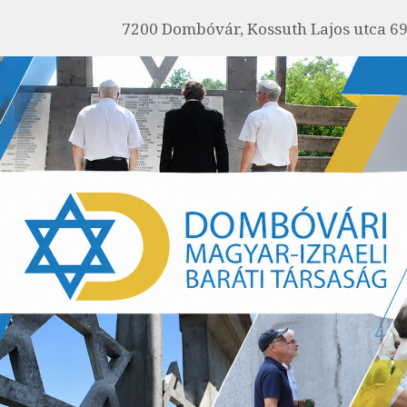
FŐOLDAL
7200 Dombóvár, Kossuth Lajos utca 6
IZRAELRŐL
RÓLUNK
AKTUÁLIS
EMLÉKHÁZ
GALÉRIA
PROGRAMOK
KAPCSOLAT