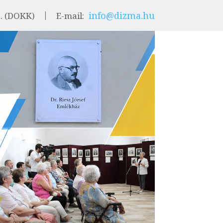
info@dizma.hu
9. (DOKK)
E-mail: