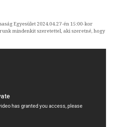
saság Egyesület 2024.04.27-én 15:00-kor
unk mindenkit szeretettel, aki szeretné, hogy