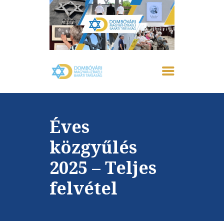
FŐOLDAL
IZRAELRŐL
RÓLUNK
Éves
AKTUÁLIS
EMLÉKHÁZ
közgyűlés
GALÉRIA
2025 – Teljes
PROGRAMOK
KAPCSOLAT
felvétel