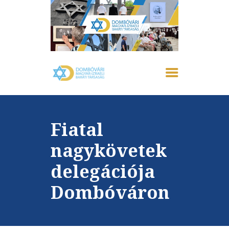
FŐOLDAL
IZRAELRŐL
RÓLUNK
Fiatal
AKTUÁLIS
EMLÉKHÁZ
nagykövetek
GALÉRIA
delegációja
PROGRAMOK
KAPCSOLAT
Dombóváron