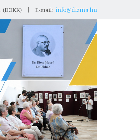
info@dizma.hu
9. (DOKK)
E-mail: