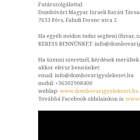
Futárszolgálattal:
Dombóvári Magyar Izraeli Baráti Társa
7633 Pécs, Faludi Ferenc utca 2.
Ha egyéb módon tudsz segíteni (fuvar, s
KERESS BENNÜNKET: info@dombovarig
Ha üzenni szeretnél, kérdések merültek 
akkor elérsz bennünket:
email: info@dombovarigyulekezet.hu
mobil: +36302908400
weblap:
www.dombovarigyulekezet.hu
Továbbá Facebook oldalainkon is:
www.