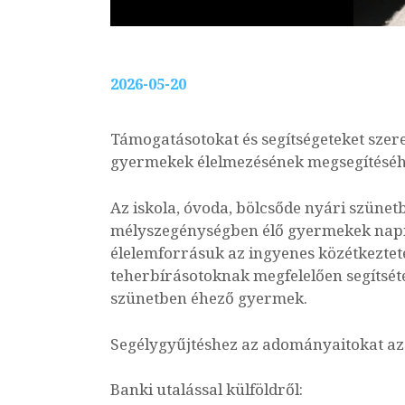
2026-05-20
Támogatásotokat és segítségeteket szer
gyermekek élelmezésének megsegítéséh
Az iskola, óvoda, bölcsőde nyári szünet
mélyszegénységben élő gyermekek napi é
élelemforrásuk az ingyenes közétkeztet
teherbírásotoknak megfelelően segítsé
szünetben éhező gyermek.
Segélygyűjtéshez az adományaitokat az a
Banki utalással külföldről: