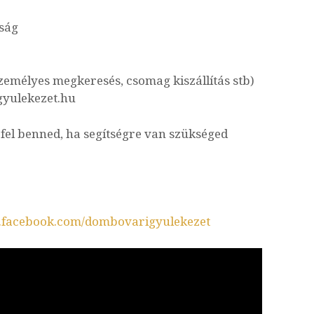
ság
zemélyes megkeresés, csomag kiszállítás stb)
yulekezet.hu
fel benned, ha segítségre van szükséged
facebook.com/dombovarigyulekezet