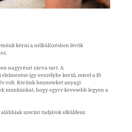
etnénk kérni a nélkülözésben lévők
ez.
ben nagyrészt zárva tart. A
lelmezése így veszélybe kerül, mivel a fő
és volt. Kérünk benneteket anyagi
tek munkánkat, hogy egyre kevesebb legyen a
lábbiak szerint tudjátok elküldeni: