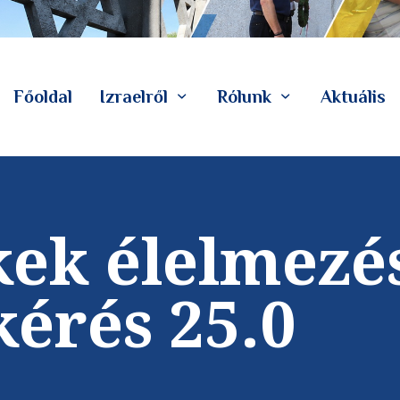
Főoldal
Izraelről
Rólunk
Aktuális
ek élelmezés
kérés 25.0