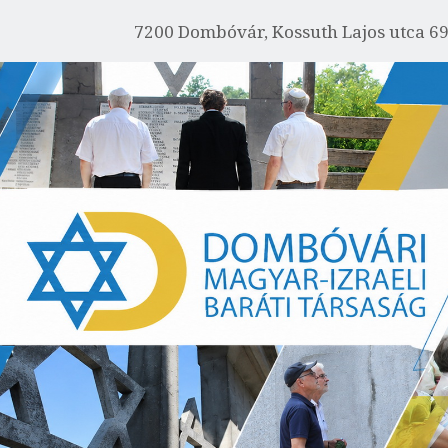
FŐOLDAL
7200 Dombóvár, Kossuth Lajos utca 6
IZRAELRŐL
RÓLUNK
AKTUÁLIS
EMLÉKHÁZ
GALÉRIA
PROGRAMOK
KAPCSOLAT