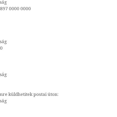
ság
4897 0000 0000
ság
00
ság
re küldhetitek postai úton:
ság