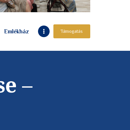
Emlékház
Támogatás
e –