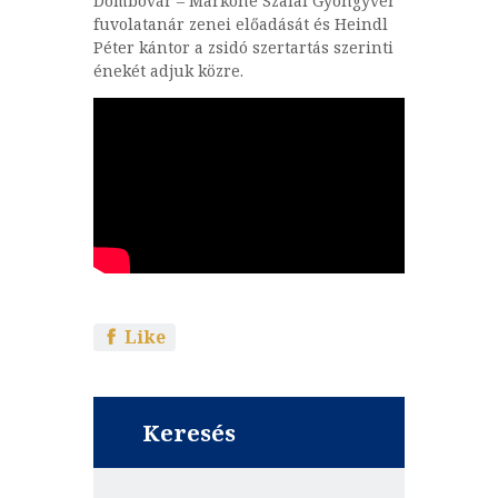
Dombóvár – Markóné Szalai Gyöngyvér
fuvolatanár zenei előadását és Heindl
Péter kántor a zsidó szertartás szerinti
énekét adjuk közre.
Like
Keresés