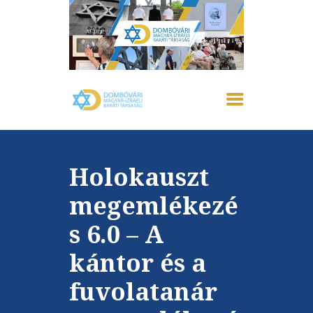
FŐOLDAL
IZRAELRŐL
RÓLUNK
Holokauszt
AKTUÁLIS
EMLÉKHÁZ
megemlékezé
GALÉRIA
s 6.0 – A
PROGRAMOK
KAPCSOLAT
kántor és a
fuvolatanár