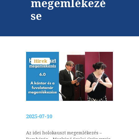
megemlékezé
se
Hírek
2025-07-10
Az idei holokauszt megemlékezés –