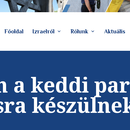
Főoldal
Izraelről
Rólunk
Aktuális
n a keddi pa
sra készülne