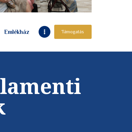
Emlékház
Támogatás
rlamenti
k