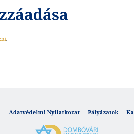
zzáadása
zni
.
l
Adatvédelmi Nyilatkozat
Pályázatok
Ka