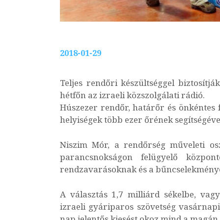
2018-01-29
Teljes rendőri készültséggel biztosítjá
hétfőn az izraeli közszolgálati rádió.
Húszezer rendőr, határőr és önkéntes fe
helyiségek több ezer őrének segítségéve
Niszim Mór, a rendőrség műveleti osz
parancsnokságon felügyelő központ
rendzavarásoknak és a bűncselekménye
A választás 1,7 milliárd sékelbe, vagy
izraeli gyáriparos szövetség vasárnapi
nap jelentős kiesést okoz mind a magán,