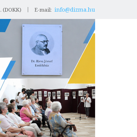
info@dizma.hu
9. (DOKK)
E-mail: