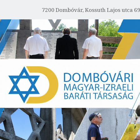
FŐOLDAL
7200 Dombóvár, Kossuth Lajos utca 6
IZRAELRŐL
RÓLUNK
AKTUÁLIS
EMLÉKHÁZ
GALÉRIA
PROGRAMOK
KAPCSOLAT