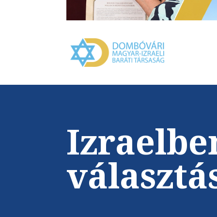
Izraelbe
választá