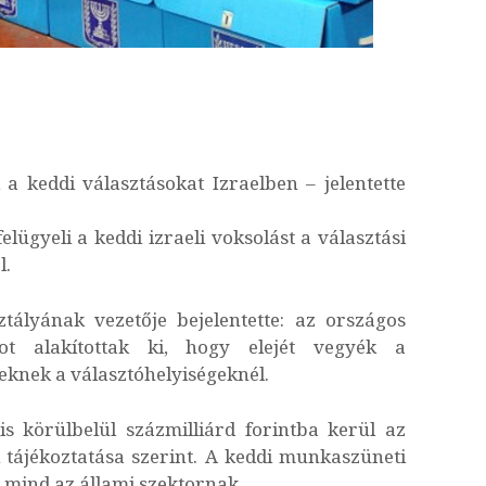
k a keddi választásokat Izraelben – jelentette
lügyeli a keddi izraeli voksolást a választási
l.
tályának vezetője bejelentette: az országos
ot alakítottak ki, hogy elejét vegyék a
knek a választóhelyiségeknél.
is körülbelül százmilliárd forintba kerül az
 tájékoztatása szerint. A keddi munkaszüneti
 mind az állami szektornak.