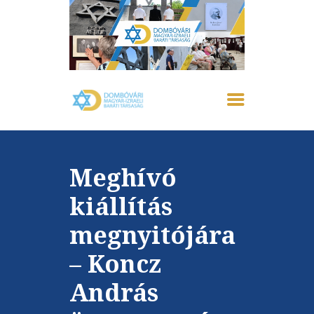
FŐOLDAL
IZRAELRŐL
RÓLUNK
Meghívó
AKTUÁLIS
EMLÉKHÁZ
kiállítás
GALÉRIA
megnyitójára
PROGRAMOK
KAPCSOLAT
– Koncz
András