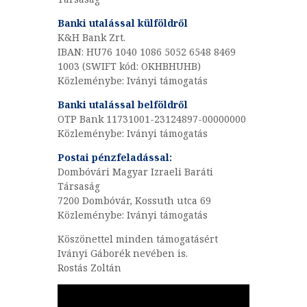
Banki utalással külföldről
K&H Bank Zrt.
IBAN: HU76 1040 1086 5052 6548 8469
1003 (SWIFT kód: OKHBHUHB)
Közleménybe: Iványi támogatás
Banki utalással belföldről
OTP Bank 11731001-23124897-00000000
Közleménybe: Iványi támogatás
Postai pénzfeladással:
Dombóvári Magyar Izraeli Baráti
Társaság
7200 Dombóvár, Kossuth utca 69
Közleménybe: Iványi támogatás
Köszönettel minden támogatásért
Iványi Gáborék nevében is.
Rostás Zoltán