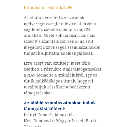
https://shortest.link/4wEd
Az általuk vezetett szervezetek
mélyszegénységben lévő embereken
segítenek sokféle módon a nap 24
órájában. Mivel sok hatósági zárolás
szokott a számlájukon lenni az alul
megadott biztonságos számlaszámokon
tudjátok eljuttatni adományaitokat.
Erre azért van szükség, mert több
esetben a részükre utalt támogatásokat
a NAV leemelte a számlájukról, így ez
tűnik működőképes útnak, hogy mi
továbbítjuk részükre a beérkezett
támogatásokat.
Az alábbi számlaszámokon tudtok
támogatást küldeni:
Iványi Gaborėk támogatása:
Név: Dombóvári Magyar Izraeli Baráti
Társaság