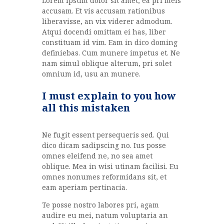
Lorem ipsum dolor sit amet, ea pri meis
accusam. Et vis accusam rationibus
liberavisse, an vix viderer admodum.
Atqui docendi omittam ei has, liber
constituam id vim. Eam in dico doming
definiebas. Cum munere impetus et. Ne
nam simul oblique alterum, pri solet
omnium id, usu an munere.
I must explain to you how
all this mistaken
Ne fugit essent persequeris sed. Qui
dico dicam sadipscing no. Ius posse
omnes eleifend ne, no sea amet
oblique. Mea in wisi utinam facilisi. Eu
omnes nonumes reformidans sit, et
eam aperiam pertinacia.
Te posse nostro labores pri, agam
audire eu mei, natum voluptaria an