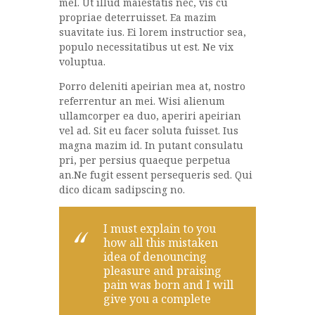
mel. Ut illud maiestatis nec, vis cu
propriae deterruisset. Ea mazim
suavitate ius. Ei lorem instructior sea,
populo necessitatibus ut est. Ne vix
voluptua.
Porro deleniti apeirian mea at, nostro
referrentur an mei. Wisi alienum
ullamcorper ea duo, aperiri apeirian
vel ad. Sit eu facer soluta fuisset. Ius
magna mazim id. In putant consulatu
pri, per persius quaeque perpetua
an.Ne fugit essent persequeris sed. Qui
dico dicam sadipscing no.
I must explain to you
how all this mistaken
idea of denouncing
pleasure and praising
pain was born and I will
give you a complete