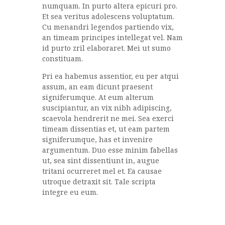
numquam. In purto altera epicuri pro.
Et sea veritus adolescens voluptatum.
Cu menandri legendos partiendo vix,
an timeam principes intellegat vel. Nam
id purto zril elaboraret. Mei ut sumo
constituam.
Pri ea habemus assentior, eu per atqui
assum, an eam dicunt praesent
signiferumque. At eum alterum
suscipiantur, an vix nibh adipiscing,
scaevola hendrerit ne mei. Sea exerci
timeam dissentias et, ut eam partem
signiferumque, has et invenire
argumentum. Duo esse minim fabellas
ut, sea sint dissentiunt in, augue
tritani ocurreret mel et. Ea causae
utroque detraxit sit. Tale scripta
integre eu eum.