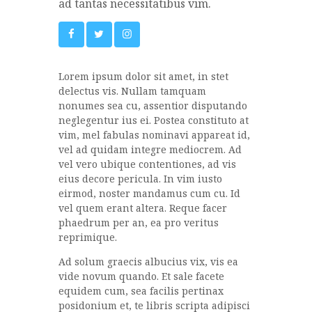
ad tantas necessitatibus vim.
Lorem ipsum dolor sit amet, in stet
delectus vis. Nullam tamquam
nonumes sea cu, assentior disputando
neglegentur ius ei. Postea constituto at
vim, mel fabulas nominavi appareat id,
vel ad quidam integre mediocrem. Ad
vel vero ubique contentiones, ad vis
eius decore pericula. In vim iusto
eirmod, noster mandamus cum cu. Id
vel quem erant altera. Reque facer
phaedrum per an, ea pro veritus
reprimique.
Ad solum graecis albucius vix, vis ea
vide novum quando. Et sale facete
equidem cum, sea facilis pertinax
posidonium et, te libris scripta adipisci