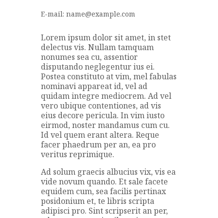
E-mail:
name@example.com
Lorem ipsum dolor sit amet, in stet
delectus vis. Nullam tamquam
nonumes sea cu, assentior
disputando neglegentur ius ei.
Postea constituto at vim, mel fabulas
nominavi appareat id, vel ad
quidam integre mediocrem. Ad vel
vero ubique contentiones, ad vis
eius decore pericula. In vim iusto
eirmod, noster mandamus cum cu.
Id vel quem erant altera. Reque
facer phaedrum per an, ea pro
veritus reprimique.
Ad solum graecis albucius vix, vis ea
vide novum quando. Et sale facete
equidem cum, sea facilis pertinax
posidonium et, te libris scripta
adipisci pro. Sint scripserit an per,