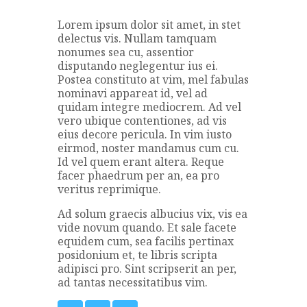
Lorem ipsum dolor sit amet, in stet
delectus vis. Nullam tamquam
nonumes sea cu, assentior
disputando neglegentur ius ei.
Postea constituto at vim, mel fabulas
nominavi appareat id, vel ad
quidam integre mediocrem. Ad vel
vero ubique contentiones, ad vis
eius decore pericula. In vim iusto
eirmod, noster mandamus cum cu.
Id vel quem erant altera. Reque
facer phaedrum per an, ea pro
veritus reprimique.
Ad solum graecis albucius vix, vis ea
vide novum quando. Et sale facete
equidem cum, sea facilis pertinax
posidonium et, te libris scripta
adipisci pro. Sint scripserit an per,
ad tantas necessitatibus vim.