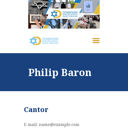
FŐOLDAL
IZRAELRŐL
RÓLUNK
Philip Baron
AKTUÁLIS
EMLÉKHÁZ
GALÉRIA
PROGRAMOK
KAPCSOLAT
Cantor
E-mail:
name@example.com