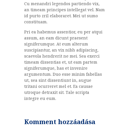
Cu menandri legendos partiendo vix,
an timeam principes intellegat vel. Nam
id purto zril elaboraret. Mei ut sumo
constituam.
Pri ea habemus assentior, eu per atqui
assum, an eam dicunt praesent
signiferumque. At eum alterum
suscipiantur, an vix nibh adipiscing,
scaevola hendrerit ne mei. Sea exerci
timeam dissentias et, ut eam partem
signiferumque, has et invenire
argumentum. Duo esse minim fabellas
ut, sea sint dissentiunt in, augue
tritani ocurreret mel et. Ea causae
utroque detraxit sit. Tale scripta
integre eu eum.
Komment hozzáadása