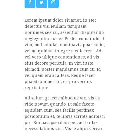
Lorem ipsum dolor sit amet, in stet
delectus vis. Nullam tamquam
nonumes sea cu, assentior disputando
neglegentur ius ei. Postea constituto at
vim, mel fabulas nominavi appareat id,
vel ad quidam integre mediocrem. Ad
vel vero ubique contentiones, ad vis
eius decore pericula. In vim iusto
eirmod, noster mandamus cum cu. Id
vel quem erant altera. Reque facer
phaedrum per an, ea pro veritus
reprimique.
Ad solum graecis albucius vix, vis ea
vide novum quando. Et sale facete
equidem cum, sea facilis pertinax
posidonium et, te libris scripta adipisci
pro. Sint scripserit an per, ad tantas
necessitatibus vim. Vis te atqui verear