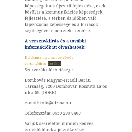
képességeinek újszerű fejlesztése, ezek
közül is a kommunikációs képességek
fejlesztése, a térben és időben való
tájékozódás képessége és a források
segítségével ismeretek szerzése.
A versenykiírás és a további
információk itt olvashatóak:
Holokauszt-nyoman-vetelkedo-
versenykiiras
Letöltés
Szervezők elérhetősége:
Dombóvár Magyar-Izraeli Baráti
Társaság, 7200 Dombóvár, Kossuth Lajos
utca 69. (DOKK)
e-mail: info@dizma.hu;
Telefonszám: 0630 290 8400
Várjuk szeretettel minden kedves
érdeklődőnek a jelentkezését.