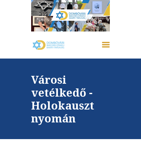
FŐOLDAL
IZRAELRŐL
RÓLUNK
Városi
AKTUÁLIS
EMLÉKHÁZ
vetélkedő -
GALÉRIA
Holokauszt
PROGRAMOK
KAPCSOLAT
nyomán